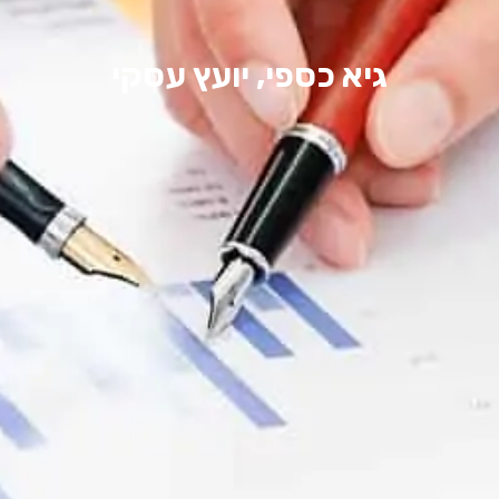
גיא כספי, יועץ עסקי