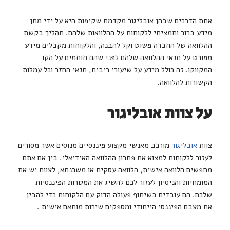
אחת הדרכים שבהן אובליגור מקדמת שקיפות היא על ידי מתן
מידע ברור ותמציתי ללקוחות על ההלוואות שלהם. תהליך בקשת
ההלוואה של החברה פשוט וקל להבנה, והלקוחות מקבלים מידע
מפורט על תנאי ההלוואה שלהם לפני שהם חותמים על הקו
המקווקו. זה כולל מידע על שיעורי ריבית, תנאי החזר וכל עמלות
הקשורות להלוואה.
על צוות אובליגור
צוות
אובליגור
מורכב מאנשי מקצוע פיננסיים מנוסים אשר מסורים
לעזור ללקוחות למצוא את פתרון ההלוואה האידיאלי. בין אם אתם
מחפשים הלוואה אישית, הלוואה עסקית או משכנתא, לצוות יש את
המומחיות והניסיון לעזור לכם להשיג את המטרות הפיננסיות
שלכם. הם עובדים בשיתוף פעולה הדוק עם הלקוחות כדי להבין
את מצבם הפיננסי הייחודי ומספקים שירות מותאם אישית .