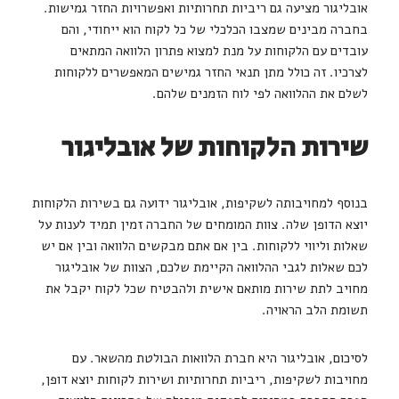
אובליגור מציעה גם ריביות תחרותיות ואפשרויות החזר גמישות.
בחברה מבינים שמצבו הכלכלי של כל לקוח הוא ייחודי, והם
עובדים עם הלקוחות על מנת למצוא פתרון הלוואה המתאים
לצרכיו. זה כולל מתן תנאי החזר גמישים המאפשרים ללקוחות
לשלם את ההלוואה לפי לוח הזמנים שלהם.
שירות הלקוחות של אובליגור
בנוסף למחויבותה לשקיפות, אובליגור ידועה גם בשירות הלקוחות
יוצא הדופן שלה. צוות המומחים של החברה זמין תמיד לענות על
שאלות וליווי ללקוחות. בין אם אתם מבקשים הלוואה ובין אם יש
לכם שאלות לגבי ההלוואה הקיימת שלכם, הצוות של אובליגור
מחויב לתת שירות מותאם אישית ולהבטיח שכל לקוח יקבל את
תשומת הלב הראויה.
לסיכום, אובליגור היא חברת הלוואות הבולטת מהשאר. עם
מחויבות לשקיפות, ריביות תחרותיות ושירות לקוחות יוצא דופן,