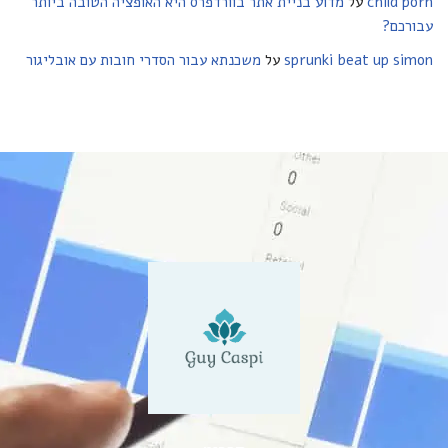
child porn
על
מדוע בניית אתר בוורדפרס היא האופציה הטובה ביותר
עבורכם?
sprunki beat up simon
על
משכנתא עבור הסדרי חובות עם אובליגור