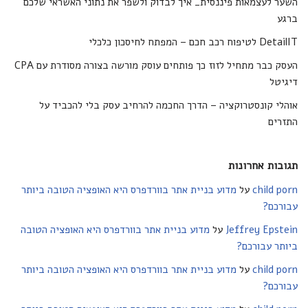
השער לעצמאות פיננסית_ איך לבדוק ולשפר את נתוני האשראי שלכם
ברגע
DetailIT לטיפוח רכב חכם – המפתח לחיסכון כלכלי
העסק כבר מתחיל לזוז כך פותחים עוסק מורשה בצורה מסודרת עם CPA
דיגיטל
אוהלי קונסטרוקציה – הדרך החכמה להרחיב עסק בלי להכביד על
התזרים
תגובות אחרונות
child porn
על
מדוע בניית אתר בוורדפרס היא האופציה הטובה ביותר
עבורכם?
Jeffrey Epstein
על
מדוע בניית אתר בוורדפרס היא האופציה הטובה
ביותר עבורכם?
child porn
על
מדוע בניית אתר בוורדפרס היא האופציה הטובה ביותר
עבורכם?