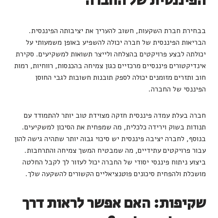
הפיננסית של החברה
בבחירת חברת השקעות, חשוב להעריך את יציבותה הפיננסית.
הבריאות הפיננסית של חברה יכולה להשפיע באופן משמעותי על
יכולתה לבצע פרויקטים בהצלחה ולייצר תשואות למשקיעים. סקירת
אינדיקטורים פיננסיים מרכזיים כגון צמיחה בהכנסות, רווחיות, רמות
חוב ותזרים מזומנים יכולה לספק תובנות חשובות לגבי החוסן
הפיננסי של החברה.
חברה בעלת עמדה פיננסית חזקה מצוידת טוב יותר להתמודד עם
תנודות בשוק וירידה כלכלית, מה שמפחית את הסיכון למשקיעים.
בנוסף, לחברה יציבה פיננסית יש סיכוי גבוה יותר שתהיה גישה להון
עבור פרויקטים עתידיים, מה שמבטיח המשך צמיחה והתרחבות.
ביצוע ניתוח פיננסי יסודי של החברה יכול לעזור לך לקבל החלטה
מושכלת ולהפחית סיכונים פוטנציאליים הקשורים להשקעה שלך.
שקיפות: האם אפשר לראות דרך