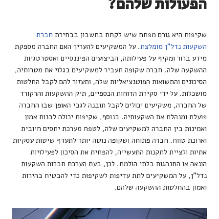
הפעולות שלהם?
שקיפות היא גורם מפתח שיש לקחת בחשבון בבחירת
חברת
השקעות נדל"ן מומלצת
. על המשקיעים להעריך האם החברה מספקת
מידע ברור ומקיף על פעילותה, הביצועים הפיננסיים ואסטרטגיות
ההשקעה שלה. חברה שקופה תעביר למשקיעים בגלוי את מטרותיה,
הסיכונים והתשואות הפוטנציאליות שלה, ותעזור להם לקבל החלטות
מושכלות. על ידי סקירת הדוחות הכספיים, תיק ההשקעות והרקורד
של החברה, משקיעים יכולים לקבל תובנה לגבי האופן שבו החברה
פועלת ומנהלת את השקעותיה. בנוסף, שקיפות יכולה לבנות אמון
ואמינות בין החברה למשקיעים שלה, לטפח מערכת יחסים חיובית
וארוכת טווח. חברה פתוחה ושקופה נוטה יותר לתעדף שיטות עסקיות
אתיות ולציית לתקנות התעשייה, להפחית את הסיכון לפעילויות
הונאה או התנהגות בלתי הולמת. לכן, בעת הערכת חברות השקעות
נדל"ן, על המשקיעים לתת עדיפות לשקיפות כדי להבטיח בהירות
ואמון בהחלטות ההשקעה שלהם.