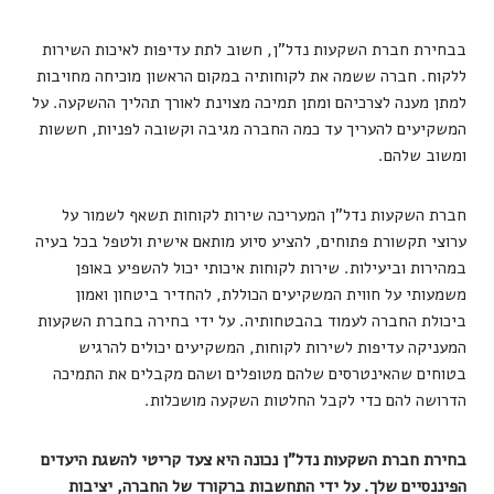
בבחירת חברת השקעות נדל"ן, חשוב לתת עדיפות לאיכות השירות
ללקוח. חברה ששמה את לקוחותיה במקום הראשון מוכיחה מחויבות
למתן מענה לצרכיהם ומתן תמיכה מצוינת לאורך תהליך ההשקעה. על
המשקיעים להעריך עד כמה החברה מגיבה וקשובה לפניות, חששות
ומשוב שלהם.
חברת השקעות נדל"ן המעריכה שירות לקוחות תשאף לשמור על
ערוצי תקשורת פתוחים, להציע סיוע מותאם אישית ולטפל בכל בעיה
במהירות וביעילות. שירות לקוחות איכותי יכול להשפיע באופן
משמעותי על חווית המשקיעים הכוללת, להחדיר ביטחון ואמון
ביכולת החברה לעמוד בהבטחותיה. על ידי בחירה בחברת השקעות
המעניקה עדיפות לשירות לקוחות, המשקיעים יכולים להרגיש
בטוחים שהאינטרסים שלהם מטופלים ושהם מקבלים את התמיכה
הדרושה להם כדי לקבל החלטות השקעה מושכלות.
בחירת חברת השקעות נדל"ן נכונה היא צעד קריטי להשגת היעדים
הפיננסיים שלך. על ידי התחשבות ברקורד של החברה, יציבות