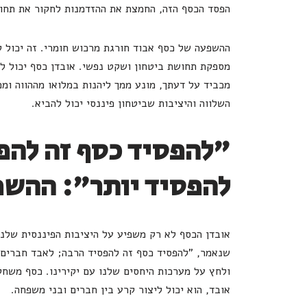
הפסד הכסף הזה, החמצת את ההזדמנות לחקור את תחומ
ההשפעה של כסף אבוד חורגת מרכוש חומרי. זה יכול ל
מספקת תחושת ביטחון ושקט נפשי. אובדן כסף יכול ל
מכביד על דעתך, מונע ממך ליהנות במלואו מההווה ומ
השלווה והיציבות שביטחון פיננסי יכול להביא.
"להפסיד כסף זה להפס
להפסיד יותר": ההשפ
אובדן הכסף לא רק משפיע על היציבות הפיננסית שלנו
שנאמר, "להפסיד כסף זה להפסיד הרבה; לאבד חברים ז
ולחץ על מערכות היחסים שלנו עם יקירינו. כסף משח
אובד, הוא יכול ליצור קרע בין חברים ובני משפחה.