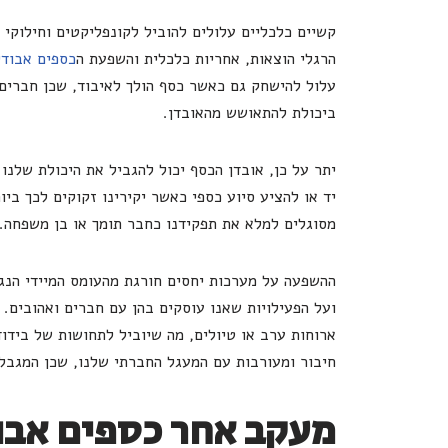
קשיים כלכליים עלולים להוביל לקונפליקטים וחילוקי 
הרגלי הוצאות, אחריות כלכלית והשפעת ה
כספים אבודי
עלול להישחק גם כאשר כסף הולך לאיבוד, שכן חברים
ביכולת להתאושש מהאובדן.
יתר על כן, אובדן הכסף יכול להגביל את היכולת שלנו
יד או להציע סיוע כספי כאשר יקירינו זקוקים לכך ביות
מסוגלים למלא את תפקידנו כחבר תומך או בן משפחה.
ההשפעה על מערכות יחסים חורגת מהעומס המיידי הנגר
ועל הפעילויות שאנו עוסקים בהן עם חברים ואהובים.
ארוחות ערב או טיולים, מה שיוביל לתחושות של בידו
חיבור ומעורבות עם המעגל החברתי שלנו, שכן המגבלו
מעקב אחר כספים אבו