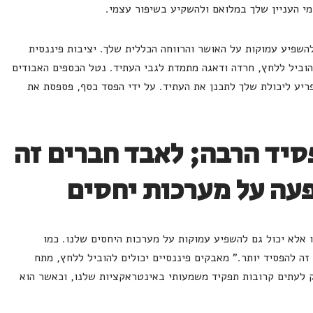
י העניין שלך במלואם ולהשקיע בשיפור עצמי.
השפיע עמוקות על האושר והרווחה הכללית שלך. יציבות פיננסית
הוביל ללחץ, חרדה ודאגה מתמדת לגבי העתיד. נטל הכספים האבודים
פריע ליכולת שלך לתכנן את העתיד. על ידי הפסד כסף, פספסת את
יד הרבה; לאבד חברים זה
עה על מערכות יחסים
 אלא יכול גם להשפיע עמוקות על מערכות היחסים שלנו. כמו
ה להפסיד יותר." מאבקים פיננסיים יכולים להוביל ללחץ, מתח
ק לעתים קרובות תפקיד משמעותי באינטראקציות שלנו, וכאשר הוא