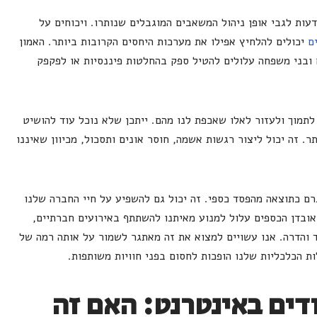
דעות לגבי אופן ניהול המשאבים המוגבלים שנותרו. ויכוחים על
ם
יכולים להלחיץ אפילו את מערכות היחסים הקרובות ביותר. האמון
 ובני משפחה עלולים להטיל ספק בהחלטות פיננסיות או לפקפק
 לתמוך ולעזור לאלו שאכפת לנו מהם. ייתכן שלא נוכל עוד להושיט
ר. זה יכול ליצור רגשות אשמה, חוסר אונים ותסכול, מכיוון שאיננו
ם כתוצאה מהפסד כספי. זה יכול גם להשפיע על חיי החברה שלנו
 אובדן הכספים עלול למנוע מאיתנו להשתתף באירועים חברתיים,
ד והדרה. אנו עשויים למצוא את זה מאתגר לשמור על אותה רמה של
ת הכלכליות שלנו הופכות לחסום בפני חוויות משותפות.
דים באינטרנט: האם זה