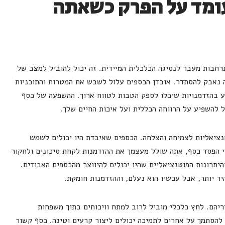
עומד על הפרק כשאתה
חבות מעבר לנסיגה הכלכלית המיידית. זה יכול להוביל למצב של
ה נאבק להסתדר. אובדן הכספים עלול לשבש את המטרות והתוכניות
ע בהזדמנויות שיכלו לספק הטבות לטווח ארוך. ההשפעה של כסף
 להשפיע על הרווחה הכללית ועל איכות החיים שלך.
נציאליות לצמיחה והצלחה. הכספים שאיבדת היו יכולים לשמש
י הפסד כסף, אתה שולל מעצמך את ההזדמנות לקחת סיכונים ולחקור
תרונות הפוטנציאליים שהיו יכולים להיווצר מהכספים האבודים.
ר יותר, אבל עכשיו הוא נעלם, וההזדמנות חומקת.
ריהם. לחץ כלכלי מוביל לרוב למתח וויכוחים בתוך משפחות
 להסתמך על אחרים לתמיכה יכולים ליצור קרעים וטינה. כסף קשור