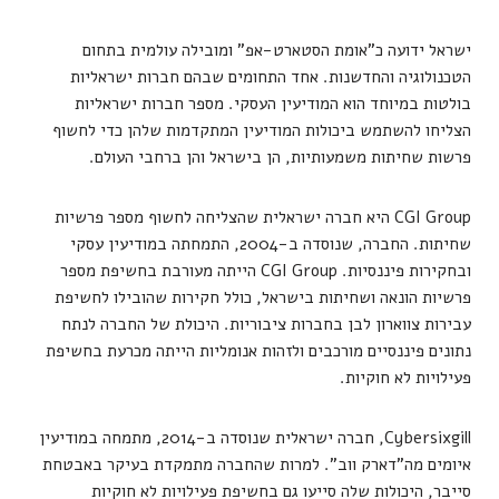
ישראל ידועה כ"אומת הסטארט-אפ" ומובילה עולמית בתחום
הטכנולוגיה והחדשנות. אחד התחומים שבהם חברות ישראליות
בולטות במיוחד הוא המודיעין העסקי. מספר חברות ישראליות
הצליחו להשתמש ביכולות המודיעין המתקדמות שלהן כדי לחשוף
פרשות שחיתות משמעותיות, הן בישראל והן ברחבי העולם.
CGI Group היא חברה ישראלית שהצליחה לחשוף מספר פרשיות
שחיתות. החברה, שנוסדה ב-2004, התמחתה במודיעין עסקי
ובחקירות פיננסיות. CGI Group הייתה מעורבת בחשיפת מספר
פרשיות הונאה ושחיתות בישראל, כולל חקירות שהובילו לחשיפת
עבירות צווארון לבן בחברות ציבוריות. היכולת של החברה לנתח
נתונים פיננסיים מורכבים ולזהות אנומליות הייתה מכרעת בחשיפת
פעילויות לא חוקיות.
Cybersixgill, חברה ישראלית שנוסדה ב-2014, מתמחה במודיעין
איומים מה"דארק ווב". למרות שהחברה מתמקדת בעיקר באבטחת
סייבר, היכולות שלה סייעו גם בחשיפת פעילויות לא חוקיות