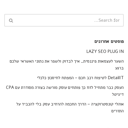
פוסטים אחרונים
LAZY SEO PLUG IN
השער לעצמאות פיננסית_ איך לבדוק ולשפר את נתוני האשראי שלכם
ברגע
DetailIT לטיפוח רכב חכם – המפתח לחיסכון כלכלי
העסק כבר מתחיל לזוז כך פותחים עוסק מורשה בצורה מסודרת עם CPA
דיגיטל
אוהלי קונסטרוקציה – הדרך החכמה להרחיב עסק בלי להכביד על
התזרים