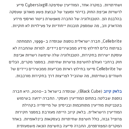
ושחיתויות. במקרה אחד, המודיעין שסיפקה Cybersixgill סייע
לרשויות אכיפת החוק בזיהוי ומעצר של קבוצת פשע מאורגן שעסקה
בהלבנת הון. הטכנולוגיה של החברה מאפשרת ניטור ואיסוף מידע
מהדארק ווב, מה שמספק תובנות ייחודיות על פעילויות לא חוקיות.
Cellebrite, חברה ישראלית נוספת שנוסדה ב-1999, התמחתה
בפיתוח כלים לחילוץ מידע ממכשירים ניידים. למרות שהחברה לא
עוסקת ישירות בחקירות, הטכנולוגיה שלה שימשה רשויות אכיפת
חוק ברחבי העולם לחשיפת פרשיות שחיתות. במספר מקרים, הכלים
של Cellebrite סייעו בחילוץ ראיות מכריעות ממכשירים ניידים של
חשודים בשחיתות, מה שהוביל לפריצות דרך בחקירות מורכבות.
בלאק קיוב
(Black Cube), שנוסדה בישראל ב-2010, היא חברה
נוספת שבלטה בתחום המודיעין העסקי. החברה ידועה בשימוש
בטכניקות מודיעין מתוחכמות ובניסיון של מייסדיה בקהילת
המודיעין הישראלית. בלאק קיוב הייתה מעורבת במספר חקירות
פרופיל גבוה, כולל חשיפת שחיתויות בעסקאות בינלאומיות. באחד
המקרים המפורסמים, החברה סייעה בחשיפת הונאה משמעותית