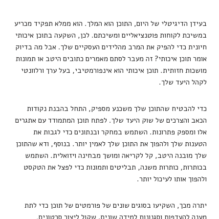
בעידן הדיגיטלי של היום, התוכן הוא המלך. הוא ממלא תפקיד מכריע
במשיכת לקוחות פוטנציאליים ומשיכתם. לכן, השקעה בתוכן איכותי
חיונית כדי להפיק את המרב מהלידים העסקיים שלך. אבל מה בדיוק
אומר תוכן איכותי? זה מעבר לסתם מאמרים כתובים היטב או תמונות
מושכות חזותית. תוכן איכותי הוא אינפורמטיבי, בעל ערך ורלוונטי
לקהל היעד שלך.
כדי להבטיח שהתוכן שלך משכנע מספיק, התחל בהבנת נקודות
הכאב והצרכים של שוק היעד שלך. לפתח תוכן המתמודד עם אתגרים
אלו ומספק פתרונות. השתמש במחקר ובנתונים כדי לגבות את
הטענות שלך ולהפוך את התוכן שלך לאמין יותר. בנוסף, ודא שהתוכן
שלך מובנה היטב, קל לקריאה ומושך מבחינה ויזואלית. השתמש
בכותרות, כותרות משנה, תבליטים ותמונות כדי לפצל את הטקסט
ולהפוך אותו לעיכול יותר.
יתרה מכך, השקיעו בסוגים שונים של פורמטים של תוכן כדי לתת
מענה להעדפות וסגנונות למידה שונים. שקול ליצור סרטונים,