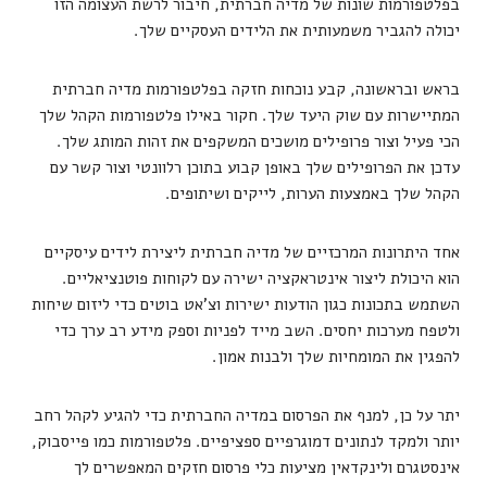
בפלטפורמות שונות של מדיה חברתית, חיבור לרשת העצומה הזו
יכולה להגביר משמעותית את הלידים העסקיים שלך.
בראש ובראשונה, קבע נוכחות חזקה בפלטפורמות מדיה חברתית
המתיישרות עם שוק היעד שלך. חקור באילו פלטפורמות הקהל שלך
הכי פעיל וצור פרופילים מושכים המשקפים את זהות המותג שלך.
עדכן את הפרופילים שלך באופן קבוע בתוכן רלוונטי וצור קשר עם
הקהל שלך באמצעות הערות, לייקים ושיתופים.
אחד היתרונות המרכזיים של מדיה חברתית ליצירת לידים עיסקיים
הוא היכולת ליצור אינטראקציה ישירה עם לקוחות פוטנציאליים.
השתמש בתכונות כגון הודעות ישירות וצ'אט בוטים כדי ליזום שיחות
ולטפח מערכות יחסים. השב מייד לפניות וספק מידע רב ערך כדי
להפגין את המומחיות שלך ולבנות אמון.
יתר על כן, למנף את הפרסום במדיה החברתית כדי להגיע לקהל רחב
יותר ולמקד לנתונים דמוגרפיים ספציפיים. פלטפורמות כמו פייסבוק,
אינסטגרם ולינקדאין מציעות כלי פרסום חזקים המאפשרים לך