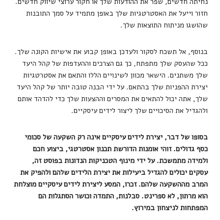
נחיתה חדשים, שפר את ההודעות שלך או חקור ערוצי שיווק חדשים.
חזור וייעל את האסטרטגיות שלך באופן מתמיד על סמך התובנות
שהושגו מניתוח התוצאות שלך.
בנוסף, אל תשכח לסקור ולעדכן באופן קבוע את אישיות הקונה שלך.
ככל שהעסק שלך מתפתח, כך גם הצרכים וההעדפות של קהל היעד
שלך משתנים. הישאר מכוון לשינויים הללו והתאם את אסטרטגיות
יצירת ההפניות שלך בהתאם. על ידי הבנה טובה יותר של קהל היעד
שלך, אתה יכול להתאים את המסרים וההצעות שלך כדי להדהד אותם
ולהגדיל את הסיכויים שלך ליצור לידים עיסקיים.
בסופו של דבר, יצירת לידים עיסקיים אינה רק השקעה של סכומי
כסף גדולים. זוהי אומנות הדורשת תכנון אסטרטגי, ביצוע חכם
ולמידה מתמשכת. על ידי מינוף הטכניקות הנדונות בפוסט זה,
עסקים יכולים להגדיל ביעילות את יצירת הלידים שלהם ולהפיק את
המרב מההשקעה שלהם. זכרו, המסע ליצירת לידים עיסקיים מוצלחת
הוא מרתון, לא ספרינט. סבלנות, התמדה וכושר הסתגלות הם
המפתחות לניצחון במירוץ.