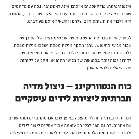
אינפוגרפיקה, פודקאסטים או תוכן אינטראקטיבי. נסה עם מדיומים
שונים וראה אילו מהדהדים הכי טוב עם קהל היעד שלך. זכרו, המטרה
היא ללכוד את תשומת הלב שלהם ולהשאיר אותם מעורבים.
לבסוף, אל תשכח את החשיבות של אופטימיזציה של התוכן שלך
עבור מנועי החיפוש. ערכו מחקר מילות מפתח ושלבו מילות מפתח
רלוונטיות באופן טבעי בתוכן שלכם. זה יגדיל את הסיכויים שלך
לדירוג גבוה יותר בתוצאות של מנועי החיפוש, ויקל על לקוחות
פוטנציאליים למצוא אותך.
כוח הנטוורקינג – ניצול מדיה
חברתית ליצירת לידים עיסקיים
המדיה החברתית חוללה מהפכה באופן שבו אנו מתחברים ומתקשרים
עם אחרים. זה גם הפך לכלי רב עוצמה עבור עסקים ליצור לידים
ולהרחיב את בסיס הלקוחות שלהם. עם מיליארדי משתמשים פעילים