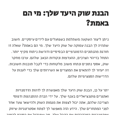
הבנת שוק היעד שלך: מי הם
באמת?
ניתן ליצור השקעה משתלמת כשפועלים עם לידים עיסקיים. חשוב
שתהיה לך הבנה עמוקה של שוק היעד שלך. מי הם באמת? שאלה זו
חורגת מהנתונים הדמוגרפיים הבסיסיים ודורשת ניתוח מקיף יותר.
התחל בזיהוי הצרכים, ההעדפות ונקודות הכאב שלהם. ערכו מחקר
שוק, אסוף נתונים ונתחו משוב מלקוחות כדי לקבל תובנות חשובות.
זה יעזור לך להתאים את המוצרים או השירותים שלך כדי לענות על
הדרישות הספציפיות שלהם.
יתר על כן, הבנת שוק היעד שלך מאפשרת לך לזהות הזדמנויות
ואתגרים פוטנציאליים בענף שלך. על ידי הכרת ההתנהגות ודפוסי
הצריכה שלהם, אתה יכול לצפות את מגמות השוק ולהישאר צעד אחד
לפני המתחרים שלך. הידע הזה מאפשר לך לפתח אסטרטגיות שיווק
אפקטיביות המהדהדות את הקהל שלך, מה שמגדיל את הסיכוי להמיר