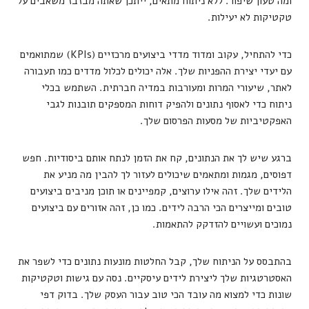
ומה טעון שיפור. ללא ניתוח מתאים, ייתכן שאתה מבזבז משאבים על
טקטיקות לא יעילות.
כדי להתחיל, עקוב ומדוד מדדי ביצועים מרכזיים (KPIs) שמתואמים
עם יעדי יצירת ההפניות שלך. אלה יכולים לכלול מדדים כמו תעבורה
לאתר, שיעורי המרות ומעורבות במדיה חברתית. השתמש בכלי
ניתוח כדי לאסוף נתונים ולהפיק דוחות המספקים תובנות לגבי
האפקטיביות של מסעות הפרסום שלך.
ברגע שיש לך את הנתונים, קח את הזמן לנתח אותם ביסודיות. חפש
דפוסים, מגמות ומתאמים שיכולים לעזור לך להבין מה מניע את
הלידים שלך. זהה אילו ערוצים, קמפיינים או תוכן מניבים ביצועים
טובים ומייצרים הכי הרבה לידים. כמו כן, זהה אזורים עם ביצועים
נמוכים ועשויים להזדקק להתאמות.
בהתבסס על הניתוח שלך, קבל החלטות מונעות נתונים כדי לשפר את
האסטרטגיות שלך ליצירת לידים עיסקיים. נסה עם גישות וטקטיקות
שונות כדי למצוא מה עובד הכי טוב עבור העסק שלך. בדוק דפי