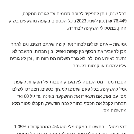
בכל שנה, ניתן להפקיד לקופה סכומים עד לגובה התקרה,
76,449 ₪ (נכון לשנת 2023). כל הכספים בקופה מושקעים בשוק
ההון, במסלולי השקעה לבחירה.
גמישות – אתם יכולים לבחור איזו קופה שאתם רוצים, וגם לאחר
מכן להעביר את הכסף בין קופות ואפילו בין חברות. המעבר לא
נחשב כאירוע מס ולכן לא גורר תשלום מס רווח הון, וכן לא גובים
עליו עמלות או קנסות כלשהם.
הטבת מס – מס הכנסה לא מעניק הטבות על הפקדות לקופת
גמל להשקעה. בכל פעם שתרצו למשוך כספים, תצטרכו לשלם
מס. עם זאת, אם תשאירו את ההשקעה בעינה עד גיל 60 ואז
תבחרו לקבל את הכסף בתור קצבה חודשית, תקבלו פטור מלא
מתשלום מס.
דמי ניהול – התשלום המקסימלי הוא 4% מההפקדות ו-1.05%
מהצבירה, אך בהחלט ניתן וכדאי להתמקח כדי לקבל תנאים