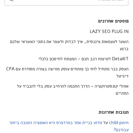
פוסטים אחרונים
LAZY SEO PLUG IN
השער לעצמאות פיננסית_ איך לבדוק ולשפר את נתוני האשראי שלכם
ברגע
DetailIT לטיפוח רכב חכם – המפתח לחיסכון כלכלי
העסק כבר מתחיל לזוז כך פותחים עוסק מורשה בצורה מסודרת עם CPA
דיגיטל
אוהלי קונסטרוקציה – הדרך החכמה להרחיב עסק בלי להכביד על
התזרים
תגובות אחרונות
child porn
על
מדוע בניית אתר בוורדפרס היא האופציה הטובה ביותר
עבורכם?